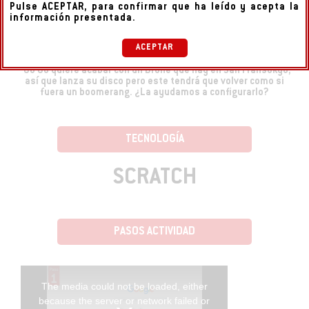
Pulse ACEPTAR, para confirmar que ha leído y acepta la
información presentada.
DESCRIPCIÓN
Go Go quiere acabar con un Drone que hay en San Fransokyo,
así que lanza su disco pero este tendrá que volver como si
fuera un boomerang. ¿La ayudamos a configurarlo?
TECNOLOGÍA
SCRATCH
PASOS ACTIVIDAD
The media could not be loaded, either
because the server or network failed or