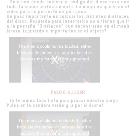
Solo nos queda colocar el código del disco para que
todo funcione perfectamente. Lo mejor es que veas el
video para no perderte ningún paso.
Un paso importante es colocar los distintos disfraces
del disco. Recuerda para insertarlos solo tienes que ir
a la pestaña “Disfraces” que encontrarás en el menú
lateral izquierdo e importarlos en el objeto?
The media could not be loaded, either
because the server or network failed or
because the format is not supported.
PASO 6: A JUGAR
Ya tenemos todo listo para probar nuestro juego
Pulsa en la bandera verde y ¡a por el drone!
The media could not be loaded, either
because the server or network failed or
because the format is not supported.