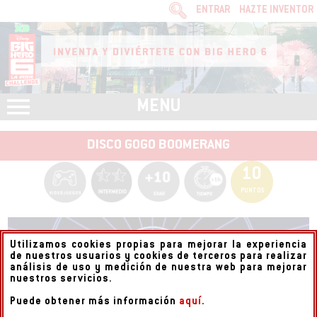
ENTRAR
HAZTE INVENTOR
INFORMACION SOBRE LA PROTECCIÓN DE TUS
DATOS
Responsable:
Finalidad:
MENU
Legitimación:
Destinatarios:
DISCO GOGO BOOMERANG
10
PUNTOS
Derechos:
link
Utilizamos cookies propias para mejorar la experiencia
Información adicional
link
de nuestros usuarios y cookies de terceros para realizar
análisis de uso y medición de nuestra web para mejorar
nuestros servicios.
Puede obtener más información
aquí
.